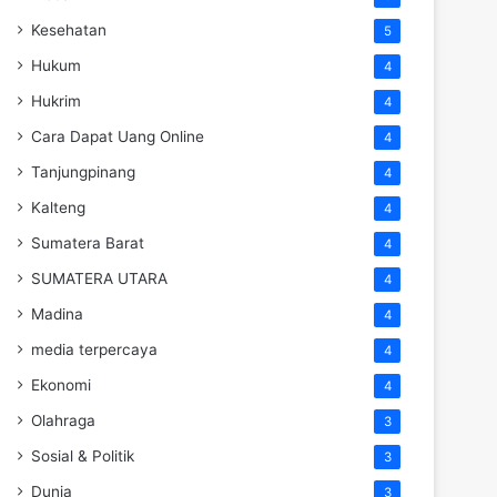
Kesehatan
5
Hukum
4
Hukrim
4
Cara Dapat Uang Online
4
Tanjungpinang
4
Kalteng
4
Sumatera Barat
4
SUMATERA UTARA
4
Madina
4
media terpercaya
4
Ekonomi
4
Olahraga
3
Sosial & Politik
3
Dunia
3