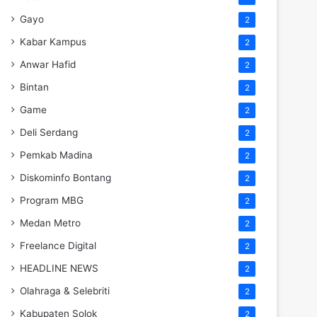
Gayo
2
Kabar Kampus
2
Anwar Hafid
2
Bintan
2
Game
2
Deli Serdang
2
Pemkab Madina
2
Diskominfo Bontang
2
Program MBG
2
Medan Metro
2
Freelance Digital
2
HEADLINE NEWS
2
Olahraga & Selebriti
2
Kabupaten Solok
2