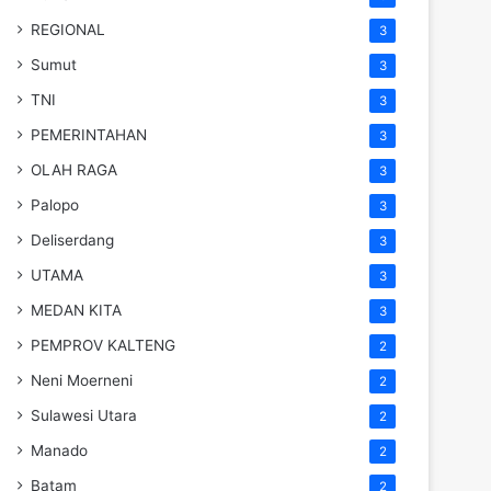
REGIONAL
3
Sumut
3
TNI
3
PEMERINTAHAN
3
OLAH RAGA
3
Palopo
3
Deliserdang
3
UTAMA
3
MEDAN KITA
3
PEMPROV KALTENG
2
Neni Moerneni
2
Sulawesi Utara
2
Manado
2
Batam
2