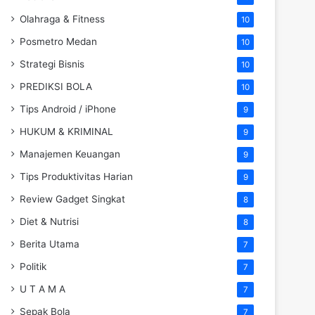
Olahraga & Fitness
10
Posmetro Medan
10
Strategi Bisnis
10
PREDIKSI BOLA
10
Tips Android / iPhone
9
HUKUM & KRIMINAL
9
Manajemen Keuangan
9
Tips Produktivitas Harian
9
Review Gadget Singkat
8
Diet & Nutrisi
8
Berita Utama
7
Politik
7
U T A M A
7
Sepak Bola
7