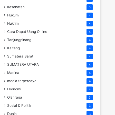
Kesehatan
5
Hukum
4
Hukrim
4
Cara Dapat Uang Online
4
Tanjungpinang
4
Kalteng
4
Sumatera Barat
4
SUMATERA UTARA
4
Madina
4
media terpercaya
4
Ekonomi
4
Olahraga
3
Sosial & Politik
3
Dunia
3