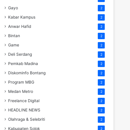
Gayo
2
Kabar Kampus
2
Anwar Hafid
2
Bintan
2
Game
2
Deli Serdang
2
Pemkab Madina
2
Diskominfo Bontang
2
Program MBG
2
Medan Metro
2
Freelance Digital
2
HEADLINE NEWS
2
Olahraga & Selebriti
2
Kabupaten Solok
2