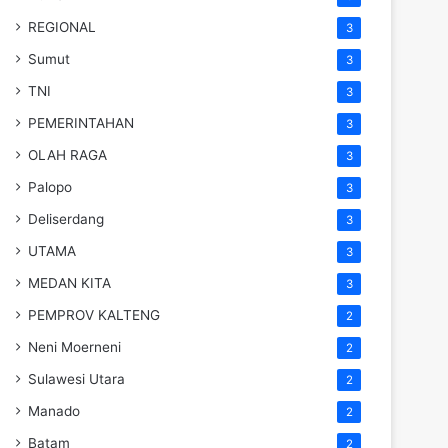
REGIONAL
3
Sumut
3
TNI
3
PEMERINTAHAN
3
OLAH RAGA
3
Palopo
3
Deliserdang
3
UTAMA
3
MEDAN KITA
3
PEMPROV KALTENG
2
Neni Moerneni
2
Sulawesi Utara
2
Manado
2
Batam
2