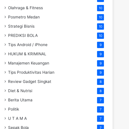
Olahraga & Fitness
10
Posmetro Medan
10
Strategi Bisnis
10
PREDIKSI BOLA
10
Tips Android / iPhone
9
HUKUM & KRIMINAL
9
Manajemen Keuangan
9
Tips Produktivitas Harian
9
Review Gadget Singkat
8
Diet & Nutrisi
8
Berita Utama
7
Politik
7
U T A M A
7
Sepak Bola
7