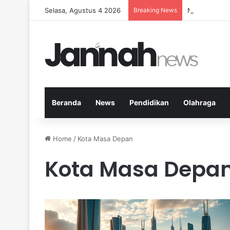
Selasa, Agustus 4 2026
Breaking News
Nutrisi yang
Beranda
News
Pendidikan
Olahraga
Home
/
Kota Masa Depan
Kota Masa Depa