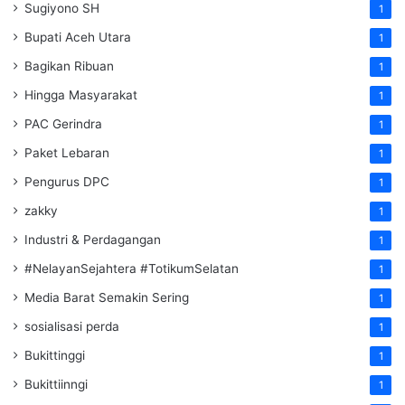
Sugiyono SH
1
Bupati Aceh Utara
1
Bagikan Ribuan
1
Hingga Masyarakat
1
PAC Gerindra
1
Paket Lebaran
1
Pengurus DPC
1
zakky
1
Industri & Perdagangan
1
#NelayanSejahtera #TotikumSelatan
1
Media Barat Semakin Sering
1
sosialisasi perda
1
Bukittinggi
1
Bukittiinngi
1