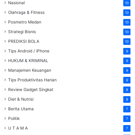
Nasional
10
Olahraga & Fitness
10
Posmetro Medan
10
Strategi Bisnis
10
PREDIKSI BOLA
10
Tips Android / iPhone
9
HUKUM & KRIMINAL
9
Manajemen Keuangan
9
Tips Produktivitas Harian
9
Review Gadget Singkat
8
Diet & Nutrisi
8
Berita Utama
7
Politik
7
U T A M A
7