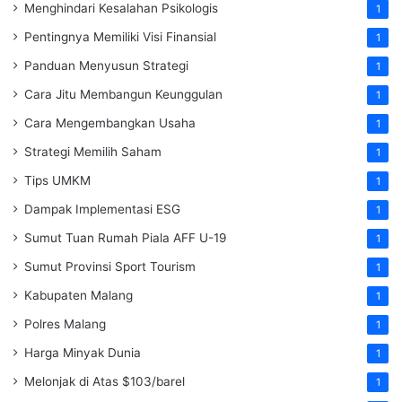
Menghindari Kesalahan Psikologis
1
Pentingnya Memiliki Visi Finansial
1
Panduan Menyusun Strategi
1
Cara Jitu Membangun Keunggulan
1
Cara Mengembangkan Usaha
1
Strategi Memilih Saham
1
Tips UMKM
1
Dampak Implementasi ESG
1
Sumut Tuan Rumah Piala AFF U-19
1
Sumut Provinsi Sport Tourism
1
Kabupaten Malang
1
Polres Malang
1
Harga Minyak Dunia
1
Melonjak di Atas $103/barel
1