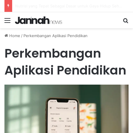
Strategi Efektif Mengatasi Tekanan Pekerjaan untuk Kesehatan Fisik yang Optimal
Menu
Se
Home
/
Perkembangan Aplikasi Pendidikan
Perkembangan
Aplikasi Pendidikan