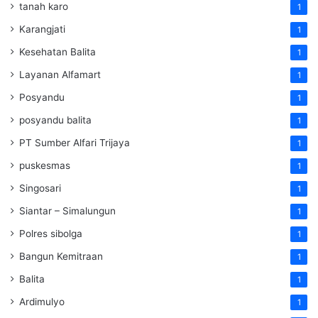
tanah karo
1
Karangjati
1
Kesehatan Balita
1
Layanan Alfamart
1
Posyandu
1
posyandu balita
1
PT Sumber Alfari Trijaya
1
puskesmas
1
Singosari
1
Siantar – Simalungun
1
Polres sibolga
1
Bangun Kemitraan
1
Balita
1
Ardimulyo
1