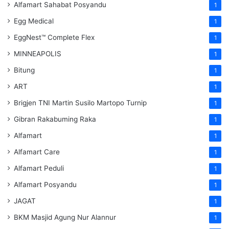
Alfamart Sahabat Posyandu
1
Egg Medical
1
EggNest™ Complete Flex
1
MINNEAPOLIS
1
Bitung
1
ART
1
Brigjen TNI Martin Susilo Martopo Turnip
1
Gibran Rakabuming Raka
1
Alfamart
1
Alfamart Care
1
Alfamart Peduli
1
Alfamart Posyandu
1
JAGAT
1
BKM Masjid Agung Nur Alannur
1