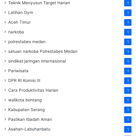
Teknik Menyusun Target Harian
1
Latihan Gym
1
Aceh Timur
1
narkoba
1
polrestabes medan
1
satuan narkoba Polrestabes Medan
1
sindikat jaringan internasional
1
Pariwisata
1
DPR RI Komisi III
1
Cara Produktivitas Harian
1
walikota bontang
1
Kabupaten Serang
1
Pastikan Ibadah Aman
1
Asahan-Labuhanbatu
1