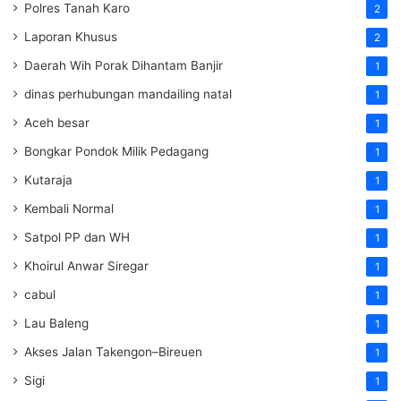
Polres Tanah Karo
2
Laporan Khusus
2
Daerah Wih Porak Dihantam Banjir
1
dinas perhubungan mandailing natal
1
Aceh besar
1
Bongkar Pondok Milik Pedagang
1
Kutaraja
1
Kembali Normal
1
Satpol PP dan WH
1
Khoirul Anwar Siregar
1
cabul
1
Lau Baleng
1
Akses Jalan Takengon–Bireuen
1
Sigi
1