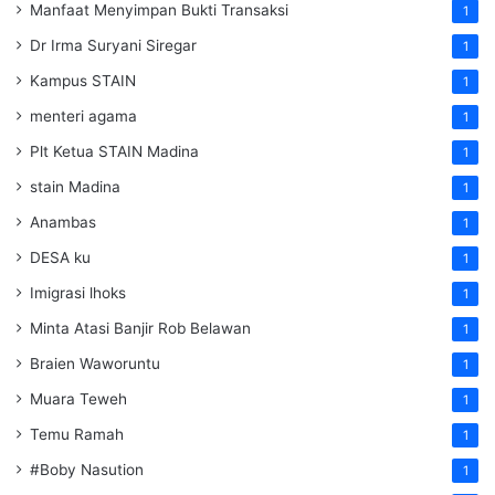
Manfaat Menyimpan Bukti Transaksi
1
Dr Irma Suryani Siregar
1
Kampus STAIN
1
menteri agama
1
Plt Ketua STAIN Madina
1
stain Madina
1
Anambas
1
DESA ku
1
Imigrasi lhoks
1
Minta Atasi Banjir Rob Belawan
1
Braien Waworuntu
1
Muara Teweh
1
Temu Ramah
1
#Boby Nasution
1