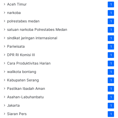
Aceh Timur
1
narkoba
1
polrestabes medan
1
satuan narkoba Polrestabes Medan
1
sindikat jaringan internasional
1
Pariwisata
1
DPR RI Komisi III
1
Cara Produktivitas Harian
1
walikota bontang
1
Kabupaten Serang
1
Pastikan Ibadah Aman
1
Asahan-Labuhanbatu
1
Jakarta
1
Siaran Pers
1