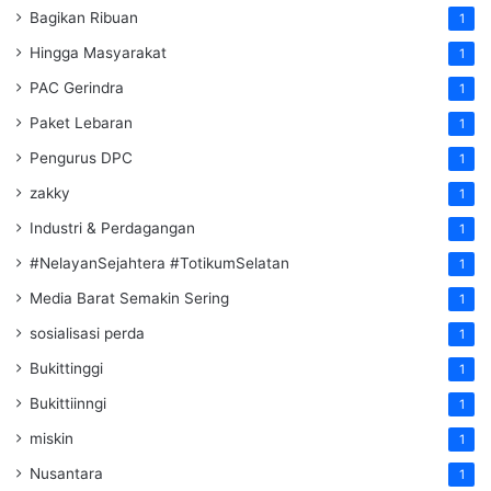
Bagikan Ribuan
1
Hingga Masyarakat
1
PAC Gerindra
1
Paket Lebaran
1
Pengurus DPC
1
zakky
1
Industri & Perdagangan
1
#NelayanSejahtera #TotikumSelatan
1
Media Barat Semakin Sering
1
sosialisasi perda
1
Bukittinggi
1
Bukittiinngi
1
miskin
1
Nusantara
1