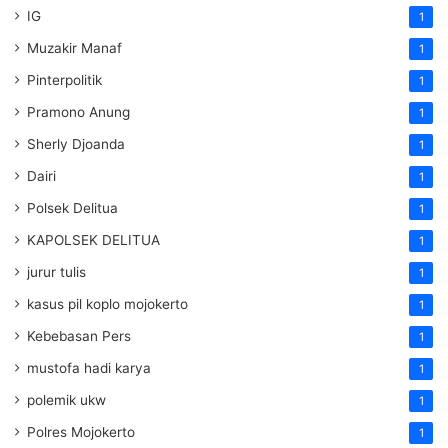
IG
1
Muzakir Manaf
1
Pinterpolitik
1
Pramono Anung
1
Sherly Djoanda
1
Dairi
1
Polsek Delitua
1
KAPOLSEK DELITUA
1
jurur tulis
1
kasus pil koplo mojokerto
1
Kebebasan Pers
1
mustofa hadi karya
1
polemik ukw
1
Polres Mojokerto
1