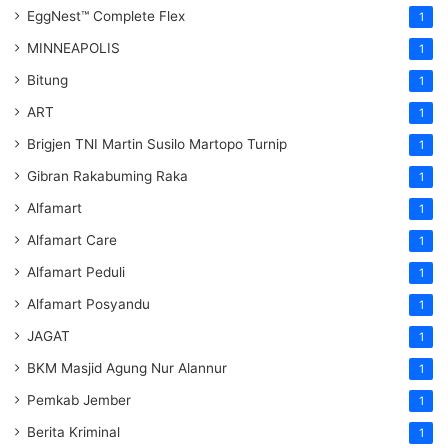
EggNest™ Complete Flex
1
MINNEAPOLIS
1
Bitung
1
ART
1
Brigjen TNI Martin Susilo Martopo Turnip
1
Gibran Rakabuming Raka
1
Alfamart
1
Alfamart Care
1
Alfamart Peduli
1
Alfamart Posyandu
1
JAGAT
1
BKM Masjid Agung Nur Alannur
1
Pemkab Jember
1
Berita Kriminal
1