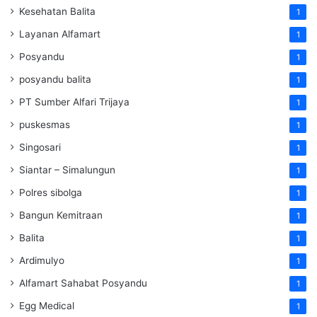
Kesehatan Balita
1
Layanan Alfamart
1
Posyandu
1
posyandu balita
1
PT Sumber Alfari Trijaya
1
puskesmas
1
Singosari
1
Siantar – Simalungun
1
Polres sibolga
1
Bangun Kemitraan
1
Balita
1
Ardimulyo
1
Alfamart Sahabat Posyandu
1
Egg Medical
1