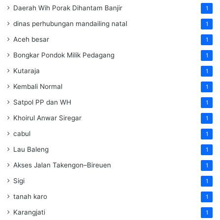
Daerah Wih Porak Dihantam Banjir
1
dinas perhubungan mandailing natal
1
Aceh besar
1
Bongkar Pondok Milik Pedagang
1
Kutaraja
1
Kembali Normal
1
Satpol PP dan WH
1
Khoirul Anwar Siregar
1
cabul
1
Lau Baleng
1
Akses Jalan Takengon–Bireuen
1
Sigi
1
tanah karo
1
Karangjati
1