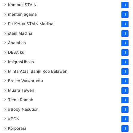
Kampus STAIN
1
menteri agama
1
Plt Ketua STAIN Madina
1
stain Madina
1
Anambas
1
DESA ku
1
Imigrasi lhoks
1
Minta Atasi Banjir Rob Belawan
1
Braien Waworuntu
1
Muara Teweh
1
Temu Ramah
1
#Boby Nasution
1
#PON
1
Korporasi
1