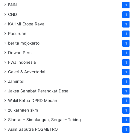
BNN
1
CND
1
KAHMI Eropa Raya
1
Pasuruan
1
berita mojokerto
1
Dewan Pers
1
FWJ Indonesia
1
Galeri & Advertorial
1
Jamintel
1
Jaksa Sahabat Perangkat Desa
1
Wakil Ketua DPRD Medan
1
zulkarnaen skm
1
Siantar – Simalungun, Sergai – Tebing
1
Asim Saputra POSMETRO
1