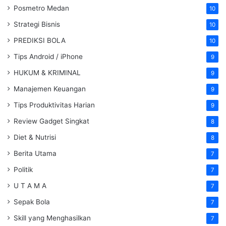
Posmetro Medan
10
Strategi Bisnis
10
PREDIKSI BOLA
10
Tips Android / iPhone
9
HUKUM & KRIMINAL
9
Manajemen Keuangan
9
Tips Produktivitas Harian
9
Review Gadget Singkat
8
Diet & Nutrisi
8
Berita Utama
7
Politik
7
U T A M A
7
Sepak Bola
7
Skill yang Menghasilkan
7