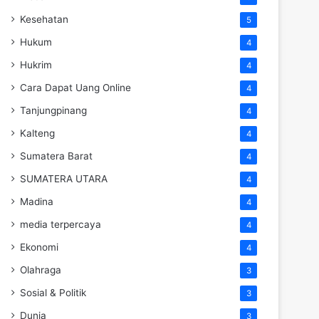
Kesehatan
5
Hukum
4
Hukrim
4
Cara Dapat Uang Online
4
Tanjungpinang
4
Kalteng
4
Sumatera Barat
4
SUMATERA UTARA
4
Madina
4
media terpercaya
4
Ekonomi
4
Olahraga
3
Sosial & Politik
3
Dunia
3