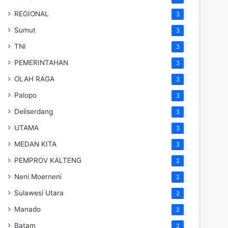
REGIONAL
3
Sumut
3
TNI
3
PEMERINTAHAN
3
OLAH RAGA
3
Palopo
3
Deliserdang
3
UTAMA
3
MEDAN KITA
3
PEMPROV KALTENG
2
Neni Moerneni
2
Sulawesi Utara
2
Manado
2
Batam
2