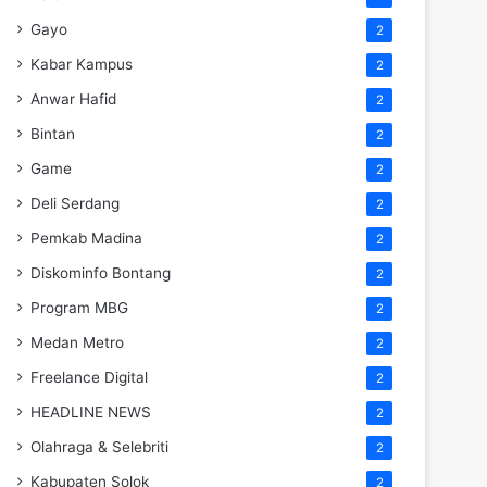
Gayo
2
Kabar Kampus
2
Anwar Hafid
2
Bintan
2
Game
2
Deli Serdang
2
Pemkab Madina
2
Diskominfo Bontang
2
Program MBG
2
Medan Metro
2
Freelance Digital
2
HEADLINE NEWS
2
Olahraga & Selebriti
2
Kabupaten Solok
2