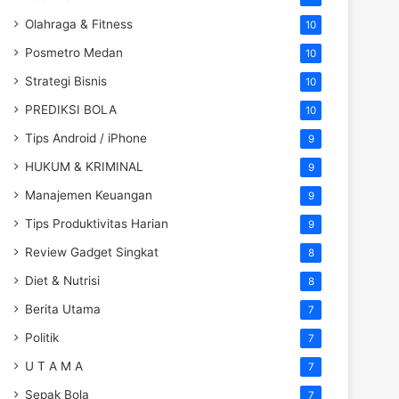
Olahraga & Fitness
10
Posmetro Medan
10
Strategi Bisnis
10
PREDIKSI BOLA
10
Tips Android / iPhone
9
HUKUM & KRIMINAL
9
Manajemen Keuangan
9
Tips Produktivitas Harian
9
Review Gadget Singkat
8
Diet & Nutrisi
8
Berita Utama
7
Politik
7
U T A M A
7
Sepak Bola
7